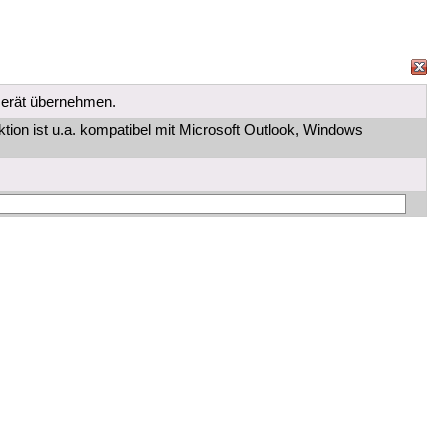
Gerät übernehmen.
ion ist u.a. kompatibel mit Microsoft Outlook, Windows