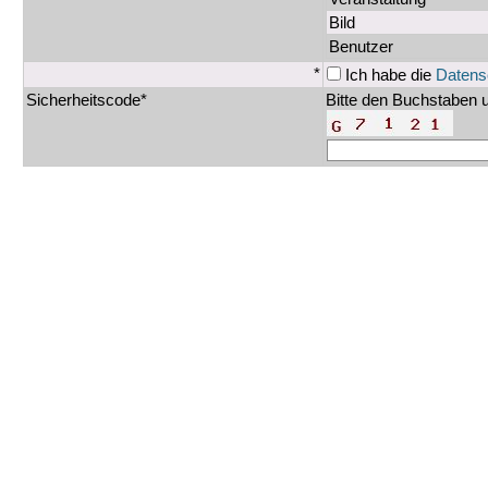
Bild
Benutzer
*
Ich habe die
Datens
Sicherheitscode*
Bitte den Buchstaben u