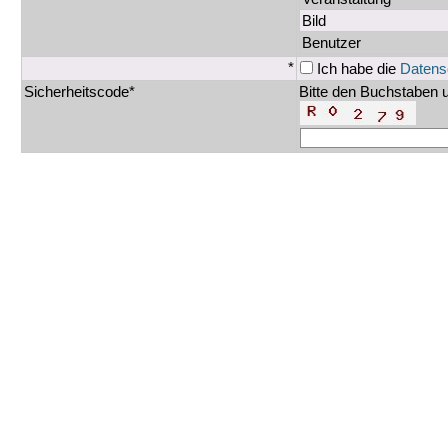
Bild
Benutzer
*
Ich habe die
Datens
Sicherheitscode*
Bitte den Buchstaben u